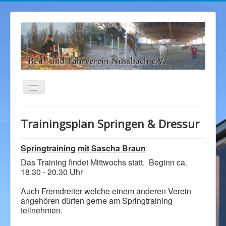
Navigation
an/aus
Startseite
Trainingsplan Springen & Dressur
Aktuelles
Sponsoren
Springtraining mit Sascha Braun
Das Training findet Mittwochs statt. Beginn ca.
Bilder
18.30 - 20.30 Uhr
Angebot
Auch Fremdreiter welche einem anderen Verein
Kontakt
angehören dürfen gerne am Springtraining
teilnehmen.
Über uns